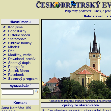
Příjemný podvečer!
Dnes je pát
Blahoslavení, kteř
Hlavní menu
Kdo jsme
Bohoslužby
Historie sboru
Staršovstvo
Biblické hodiny
Mládež
Děti
Modlitby, verše...
Download, archív
Sborový dopis
Fotografie
Spolek Marta
Facebook
Sborový program
Vyhledávání
Kliknutím na fotografii můžete nahlédnout do kostela
Kontakt
Zprávy ze staršovstva
Jana Karafiáta 159
Schůze staršovstva se konají pravidelně ka