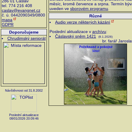
286 01 Čáslav
měsíc, kromě července a srpna. Termín býv
tel. 774 216 408
uveden ve
sborovém programu
.
caslav@evangnet.cz
č. ú. 0442090349/0800
Různé
mapa
Audio verze některých kázání
GDPR
Poslední aktualizace v
archívu
:
Doporučujeme
Čáslavský sněm 1421
(9.1.2026)
Chrudimský seniorát
br. farář Jarosl
Návštěvnost od 31.8.2002
Poslední aktualizace
08/01/2026 20:09:46