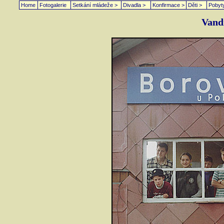
Home
Fotogalerie
Setkání mládeže >
Divadla >
Konfirmace >
Děti >
Pobyt
Vand