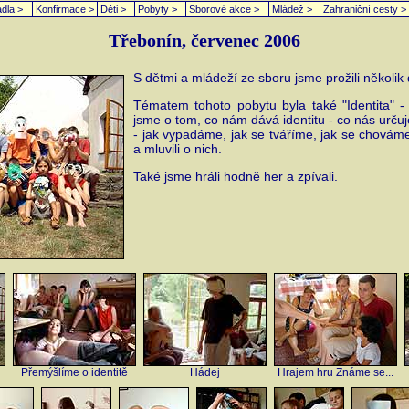
dla >
Konfirmace >
Děti >
Pobyty >
Sborové akce >
Mládež >
Zahraniční cesty >
Třebonín, červenec 2006
S dětmi a mládeží ze sboru jsme prožili několik
Tématem tohoto pobytu byla také "Identita" - 
jsme o tom, co nám dává identitu - co nás určuje
- jak vypadáme, jak se tváříme, jak se chováme
a mluvili o nich.
Také jsme hráli hodně her a zpívali.
Přemýšlíme o identitě
Hádej
Hrajem hru Známe se...