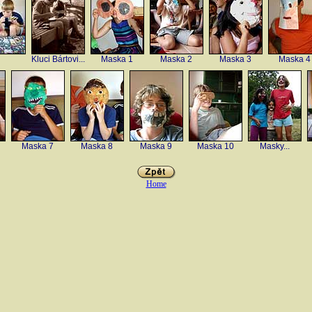
Kluci Bártovi...
Maska 1
Maska 2
Maska 3
Maska 4
Maska 7
Maska 8
Maska 9
Maska 10
Masky...
Home