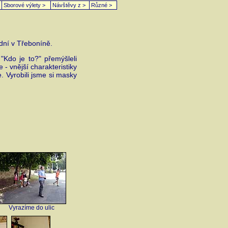
Sborové výlety >
Návštěvy z >
Různé >
 dní v Třeboníně.
"Kdo je to?" přemýšleli
 - vnější charakteristiky
. Vyrobili jsme si masky
Vyrazíme do ulic