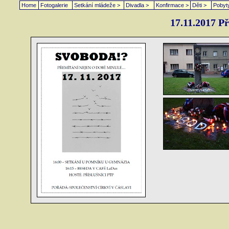
Home
Fotogalerie
Setkání mládeže >
Divadla >
Konfirmace >
Děti >
Pobyt
17.11.2017 P