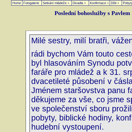
Home
Fotogalerie
Setkání mládeže >
Divadla >
Konfirmace >
Děti >
Pobyt
Poslední bohoslužby s Pavlem J
Milé sestry, milí bratři, váž
rádi bychom Vám touto cesto
byl hlasováním Synodu potv
faráře pro mládež a k 31. s
dvacetileté působení v čás
Jménem staršovstva panu far
děkujeme za vše, co jsme s
ve společenství sboru prož
pobyty, biblické hodiny, konf
hudební vystoupení.