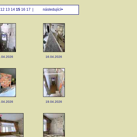
12
13
14
15
16
17
|
následující
>
.04.2026
16.04.2026
.04.2026
19.04.2026