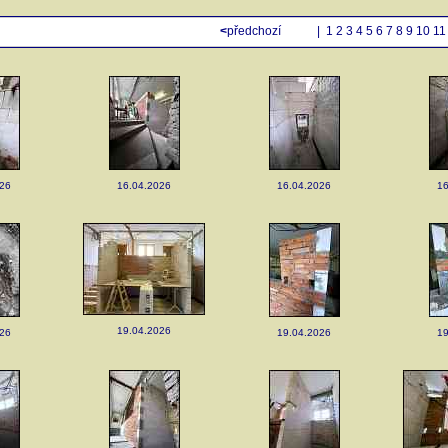
<
předchozí
|
1
2
3
4
5
6
7
8
9
10
11
026
16.04.2026
16.04.2026
16
19.04.2026
026
19.04.2026
19