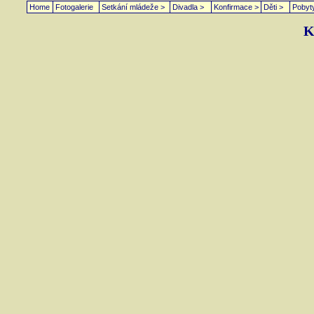
Home
Fotogalerie
Setkání mládeže >
Divadla >
Konfirmace >
Děti >
Pobyt
K