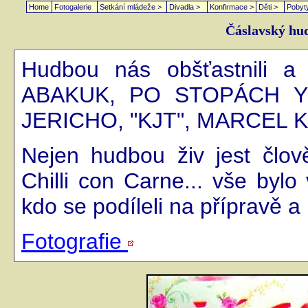
Home
Fotogalerie
Setkání mládeže >
Divadla >
Konfirmace >
Děti >
Pobyt
Čáslavský hude
Hudbou nás obšťastnili a 
ABAKUK, PO STOPÁCH Y
JERICHO, "KJT", MARCEL
Nejen hudbou živ jest člově
Chilli con Carne... vše bylo
kdo se podíleli na přípravě 
Fotografie