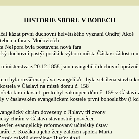
HISTORIE SBORU V BODECH
čal kázat první duchovní helvétského vyznání Ondřej Akoš
tebna a fara v Močovicích
efa Nešpora byla postavena nová fara
ký duchovní pastýř posílá k výboru města Čáslavi žádost o u
. ministerstva z 20.12.1858 jsou evangeličtí duchovní oprávně
em byla rozšířena práva evangelíků - byla schálena stavba ko
 kostela v Čáslavi na místě domu č. 158
řela fara i kostel, proto byl zakoupen dům č. 159 v Čáslavi z
ly v čáslavském evangelickém kostele první bohoslužby (i kdy
evangelický chrám dovezeny z Jihlavy tři zvony
lický chrám v Čáslavi slavnostně posvěcen
otevřen evangelický reformovaný učitelský ústav
faráře F. Kozáka a jeho ženy založen spolek Marta
Kozák založil sirotčinec Husův Azyl