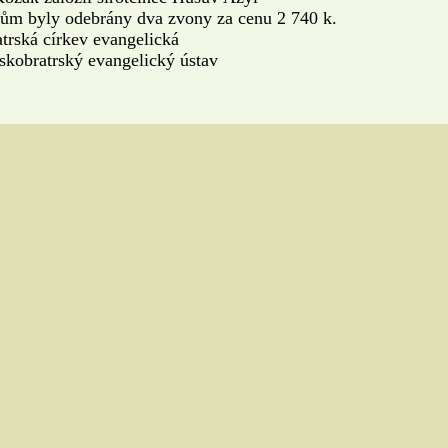
lům byly odebrány dva zvony za cenu 2 740 k.
atrská církev evangelická
eskobratrský evangelický ústav