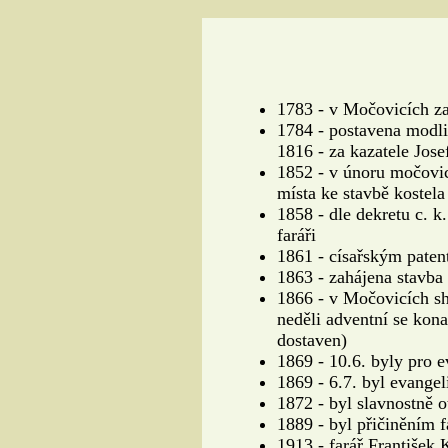
1783 - v Močovicích za
1784 - postavena modli
1816 - za kazatele Jos
1852 - v únoru močovic
místa ke stavbě kostela
1858 - dle dekretu c. k
faráři
1861 - císařským patent
1863 - zahájena stavba
1866 - v Močovicích sho
neděli adventní se kona
dostaven)
1869 - 10.6. byly pro 
1869 - 6.7. byl evange
1872 - byl slavnostně 
1889 - byl přičiněním 
1913 - farář František 