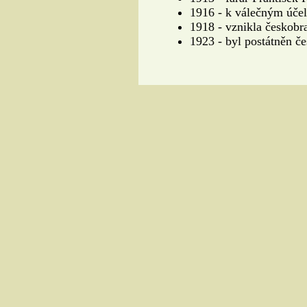
1916 - k válečným úče
1918 - vznikla českobr
1923 - byl postátněn č