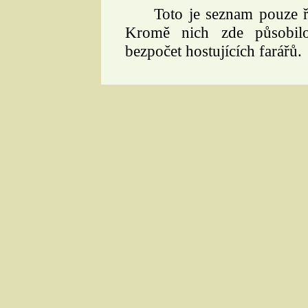
Toto je seznam pouze řád
Kromě nich zde působilo
bezpočet hostujících farářů.