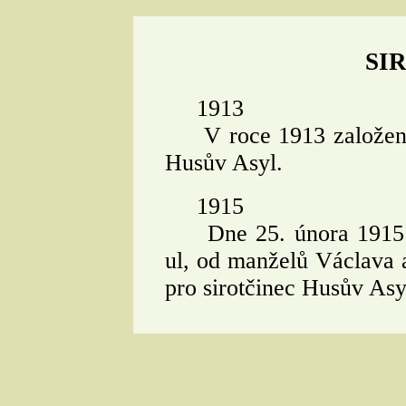
SI
1913
V roce 1913 založen f
Husův Asyl.
1915
Dne 25. února 1915 k
ul, od manželů Václava 
pro sirotčinec Husův Asy