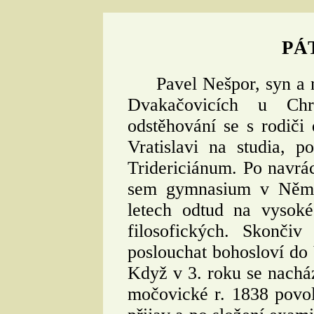
PÁ
Pavel Nešpor, syn a ná
Dvakačovicích u Ch
odstěhování se s rodiči
Vratislavi na studia, 
Tridericiánum. Po navrác
sem gymnasium v Něme
letech odtud na vysoké
filosofických. Skončiv
poslouchat bohosloví do V
Když v 3. roku se nachá
močovické r. 1838 povol