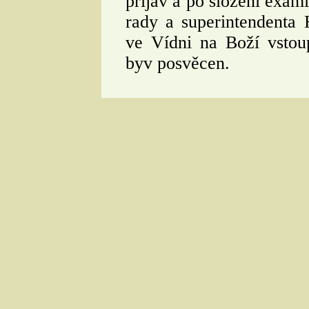
přijav a po složení exami
rady a superintendenta
ve Vídni na Boží vstou
byv posvěcen.