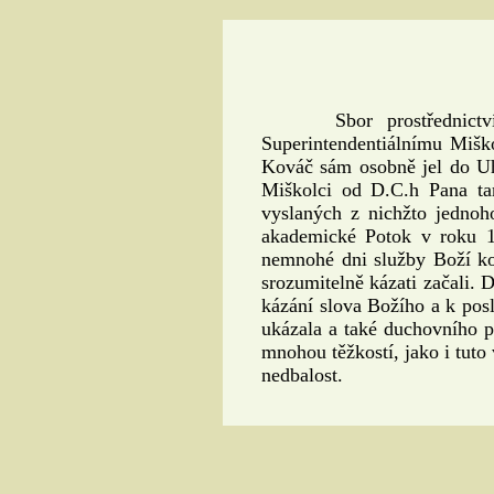
Sbor prostřednictv
Superintendentiálnímu Mišk
Kováč sám osobně jel do U
Miškolci od D.C.h Pana ta
vyslaných z nichžto jednoh
akademické Potok v roku 1
nemnohé dni služby Boží kon
srozumitelně kázati začali. 
kázání slova Božího a k pos
ukázala a také duchovního p
mnohou těžkostí, jako i tuto
nedbalost.