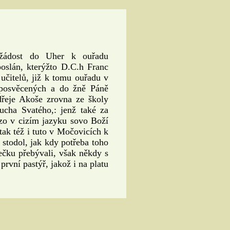
žádost do Uher k ouřadu
oslán, kterýžto D.C.h Franc
itelů, již k tomu ouřadu v
 posvěcených a do žně Páně
dřeje Akoše zrovna ze školy
cha Svatého,: jenž také za
rzo v cizím jazyku sovo Boží
tak též i tuto v Močovicích k
stodol, jak kdy potřeba toho
ečku přebývali, však někdy s
rvní pastýř, jakož i na platu