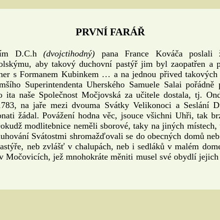
PRVNÍ FARÁŘ
ím D.C.h
(dvojctihodný)
pana France Kováča poslali 
olskýmu, aby takový duchovní pastýř jim byl zaopatřen a p
her s Formanem Kubinkem … a na jednou přived takových uč
mšího Superintendenta Uherského Samuele Salai pořádně
o ita naše Společnost Močjovská za učitele dostala, tj. On
783, na jaře mezi dvouma Svátky Velikonoci a Seslání Du
ati žádal. Povážení hodna věc, jsouce všichni Uhři, tak b
Dokudž modlitebnice neměli sborové, taky na jiných místech, 
luhování Svátostmi shromažďovali se do obecných domů neb 
astýře, neb zvlášť v chalupách, neb i sedláků v malém dom
 v Močovicích, jež mnohokráte měniti musel své obydlí jejich p