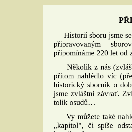
PŘ
Historií sboru jsme se z
připravovaným sbor
připomínáme 220 let od z
Několik z nás (zvláště
přitom nahlédlo víc (př
historický sborník o dob
jsme zvláštní závrať. Zvl
tolik osudů…
Vy můžete také nahléd
„kapitol", či spíše od