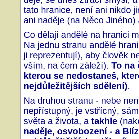
tato hranice, není ani nikdo j
ani naděje (na Něco Jiného) a
Co dělají andělé na hranici
Na jednu stranu andělé hrani
ji reprezentují), aby člověk n
vším, na čem záleží).
To na 
kterou se nedostaneš, kter
nejdůležitějších sdělení)
.
Na druhou stranu - nebe nen
nepřístupný, je vstřícný, sá
světa a života, a
takhle
(nako
naděje, osvobození - a Blíz