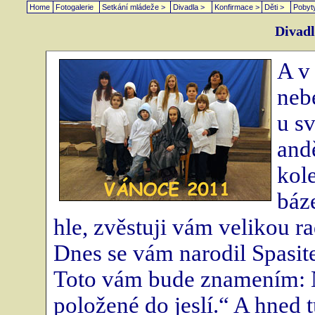
Home
Fotogalerie
Setkání mládeže >
Divadla >
Konfirmace >
Děti >
Pobyt
Divadl
A v 
nebe
u sv
andě
kol
báze
hle, zvěstuji vám velikou ra
Dnes se vám narodil Spasite
Toto vám bude znamením: N
položené do jeslí.“ A hned 