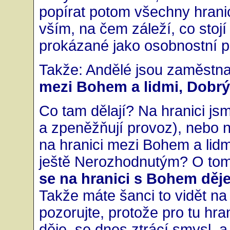
popírat potom všechny hranic
vším, na čem záleží, co stojí 
prokázané jako osobnostní 
Takže: Andělé jsou zaměstna
mezi Bohem a lidmi, Dobr
Co tam dělají? Na hranici jsme
a zpeněžňují provoz), nebo na
na hranici mezi Bohem a lid
ještě Nerozhodnutým? O tom j
se na hranici s Bohem děj
Takže máte šanci to vidět na 
pozorujte, protože pro tu hran
děje, se dnes ztrácí smysl, a