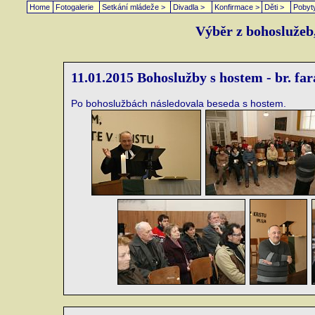
Home
Fotogalerie
Setkání mládeže >
Divadla >
Konfirmace >
Děti >
Pobyt
Výběr z bohoslužeb,
11.01.2015 Bohoslužby s hostem - br. fa
Po bohoslužbách následovala beseda s hostem.