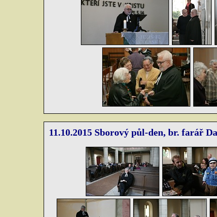
11.10.2015 Sborový půl-den, br. farář D