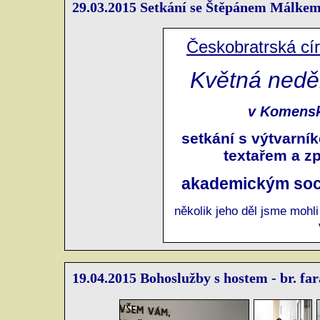
29.03.2015 Setkání se Štěpánem Málke
Českobratrská cír
Květná nedě
v Komensk
setkání s výtvarn
textařem a z
akademickým so
několik jeho děl jsme mohli
19.04.2015 Bohoslužby s hostem - br. f