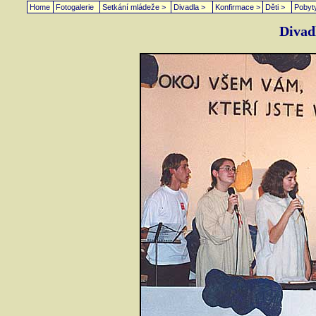
Home
Fotogalerie
Setkání mládeže >
Divadla >
Konfirmace >
Děti >
Pobyt
Divad